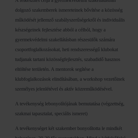
A felkészítés célja a gyermekvédelmi szakellátásban
dolgozó szakemberek ismereteinek bővítése a közösség
működését jellemző szabályszerűségekről és individuális
készségeinek fejlesztése abból a célból, hogy a
gyermekvédelmi szakellátásban részesülők számára
csoportfoglalkozásokat, heti rendszerességű klubokat
tudjanak tartani közösségfejlesztés, szabadidő hasznos
eltöltése területén. A mentorok segítése a
klubfoglalkozások elindításában, a workshop vezetőinek
személyes jelenlétével és aktív közreműködésével.
A tevékenység lebonyolítójának bemutatása (végzettség,
szakmai tapasztalat, speciális ismeret)
A tevékenységet két szakember bonyolította le mindkét