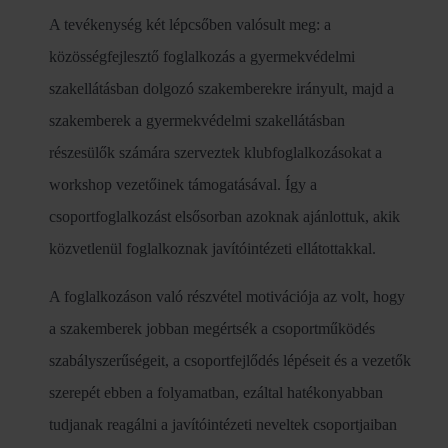
A tevékenység két lépcsőben valósult meg: a
közösségfejlesztő foglalkozás a gyermekvédelmi
szakellátásban dolgozó szakemberekre irányult, majd a
szakemberek a gyermekvédelmi szakellátásban
részesülők számára szerveztek klubfoglalkozásokat a
workshop vezetőinek támogatásával. Így a
csoportfoglalkozást elsősorban azoknak ajánlottuk, akik
közvetlenül foglalkoznak javítóintézeti ellátottakkal.
A foglalkozáson való részvétel motivációja az volt, hogy
a szakemberek jobban megértsék a csoportműködés
szabályszerűségeit, a csoportfejlődés lépéseit és a vezetők
szerepét ebben a folyamatban, ezáltal hatékonyabban
tudjanak reagálni a javítóintézeti neveltek csoportjaiban