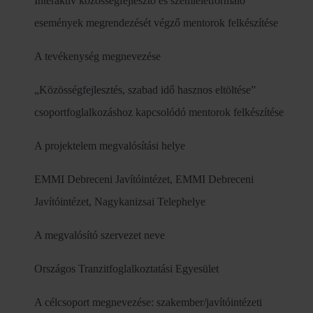
Interaktív közösségfejlesztő és szemléletformáló
események megrendezését végző mentorok felkészítése
A tevékenység megnevezése
„Közösségfejlesztés, szabad idő hasznos eltöltése”
csoportfoglalkozáshoz kapcsolódó mentorok felkészítése
A projektelem megvalósítási helye
EMMI Debreceni Javítóintézet, EMMI Debreceni
Javítóintézet, Nagykanizsai Telephelye
A megvalósító szervezet neve
Országos Tranzitfoglalkoztatási Egyesület
A célcsoport megnevezése: szakember/javítóintézeti