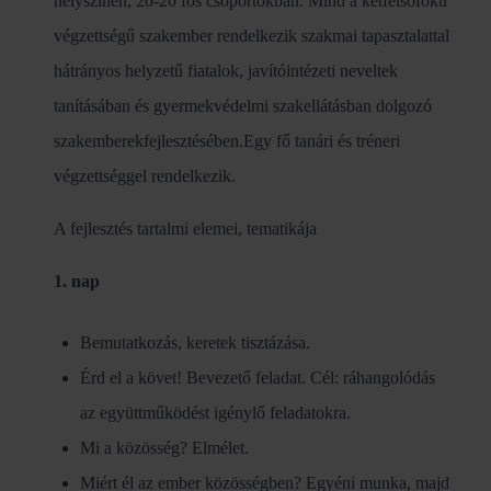
helyszínen, 20-20 fős csoportokban. Mind a kétfelsőfokú
végzettségű szakember rendelkezik szakmai tapasztalattal
hátrányos helyzetű fiatalok, javítóintézeti neveltek
tanításában és gyermekvédelmi szakellátásban dolgozó
szakemberekfejlesztésében.Egy fő tanári és tréneri
végzettséggel rendelkezik.
A fejlesztés tartalmi elemei, tematikája
1. nap
Bemutatkozás, keretek tisztázása.
Érd el a követ! Bevezető feladat. Cél: ráhangolódás
az együttműködést igénylő feladatokra.
Mi a közösség? Elmélet.
Miért él az ember közösségben? Egyéni munka, majd