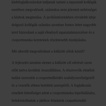
klubfoglalkozásokat tudjanak tartani a tapasztalt kollégák
esetében megvalósult, számukra nem jelentett nehézséget
a klubok megtartása. A javítóintézetekben rövidebb ideje
dolgozó kollégák számára azonban fontos lehet nagyobb
teret biztosítani a saját élményű tapasztalatszerzésre és a
csoportmunka kereteinek részletesebb tisztázására.
Mit sikerült megvalósítani a kitűzött célok közül?
A fejlesztés tartalmi elemei a kitűzött cél elérését szem
előtt tartva kerültek összeállításra. A résztvevők elméleti
tudást szereztek a csoportműködés szabályszerűségeiről
és a vezetők ebben betöltött szerepéről. A foglalkozás
emellett lehetőséget adott a csoportmunka kipróbálására,
belekóstolhattak a játékos feladatok csapatformáló