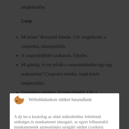
megtekintése.
2.nap
Mi lenne? Bevezető feladat. Cél: megérkezés a
csoportba, ráhangolódás.
A csoportfejlődés szakaszai. Elmélet.
Mi gátolja, és mi erősíti a csoportalakulást egy-egy
szakaszban? Csoportos munka, majd közös
megbeszélés.
Feladatlap kitöltése. Egyéni feladat. Cél: a
Weboldalunkon sütiket használunk
kiegészítendő mondatok befejezése segít
megfogalmazni a csoporttagok első érzéseit, amikor
A dji.hu-n kizárólag az oldal működéséhez feltétlenül
ismeretlen csoportba kerülnek. Tisztázni a csoporthoz
szükséges és munkamenet támogató, az egyes felhasználói
munkamenetek azonosítására szolgáló sütiket (cookies)