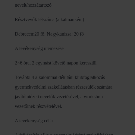
nevelt/hozzátartozó
Résztvevők létszáma (alkalmanként)
Debrecen:20 fő, Nagykanizsa: 20 fő
A tevékenység ütemezése
2×6 óra, 2 egymást követő napon keresztül
További 4 alkalommal délutáni klubfoglalkozás
gyermekvédelmi szakellátásban részesülők számára,
javítóintézeti nevelők vezetésével, a workshop
vezetőinek részvételével.
A tevékenység célja