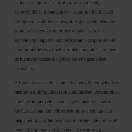
az ideális csoportlétszámról szóló ismereteket, a
csoportfejlődés folyamatát és a csoporton belül létező
szerepekről szóló tudásanyagot. A gyakorlati feladatok
során a résztvevők csoportos formában szereztek
sajátélményű tapasztalatot elsősorban a csoporton belüli
együttműködés és a közös problémamegoldás területén,
de bizonyos feladatok egymás jobb megismerését
szolgálták.
A foglalkozás vezetői segítették a négy önként jelentkező
mentort a klubfoglalkozások elindításában. Amennyiben
a mentorok igényelték, segítséget kaptak a feladatok
kiválasztásában, amit elősegített, hogy a két nap alatt
megismert gyakorlati feladatok többsége a javítóintézeti
neveltek körében is elvégezhető. A mentorok a