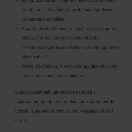
Kutya, rizs, csirke. Csoportos feladat. Cél: a kreatív
gondolkodás, összehangolt problémamegoldás és
csapatmunka megélése.
A javítóintézet értékeinek meghatározása. Csoportos
feladat. Gondolattérkép készítés. Melyek a
javítóintézet legfontosabb értékei a nevelők gyerekek
viszonyában?
Parola. Zárófeladat. Visszajelzés egy társuknak. Mit
éreztek az üzenettel kapcsolatban?
Minden feladat után átbeszélésre kerülnek a
tapasztalatok, gondolatok, a feladatok során felmerülő
érzések. A napokat minden esetben visszajelző körrel
zárjuk.