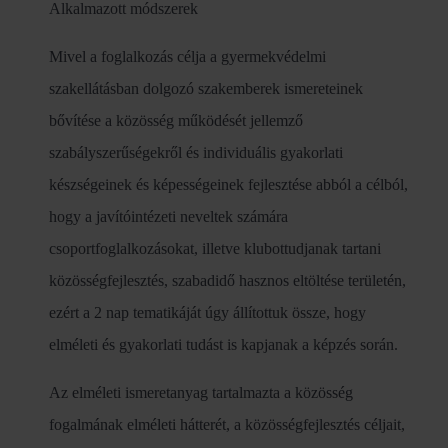
Alkalmazott módszerek
Mivel a foglalkozás célja a gyermekvédelmi
szakellátásban dolgozó szakemberek ismereteinek
bővítése a közösség működését jellemző
szabályszerűségekről és individuális gyakorlati
készségeinek és képességeinek fejlesztése abból a célból,
hogy a javítóintézeti neveltek számára
csoportfoglalkozásokat, illetve klubottudjanak tartani
közösségfejlesztés, szabadidő hasznos eltöltése területén,
ezért a 2 nap tematikáját úgy állítottuk össze, hogy
elméleti és gyakorlati tudást is kapjanak a képzés során.
Az elméleti ismeretanyag tartalmazta a közösség
fogalmának elméleti hátterét, a közösségfejlesztés céljait,