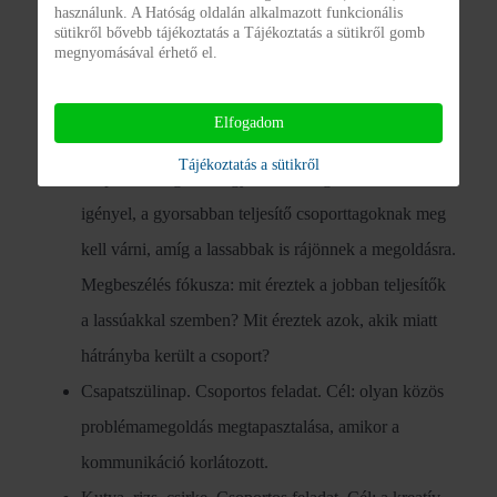
tartozáshoz, a közös munkához kapcsolódó
használunk. A Hatóság oldalán alkalmazott funkcionális
sütikről bővebb tájékoztatás a Tájékoztatás a sütikről gomb
érzéseiket, hozzáállásukat. Egy-egy válasz
megnyomásával érhető el.
megosztása a többiekkel.
Négyzet kirakó. Csoportos feladat. Cél: olyan közös
Elfogadom
problémamegoldás, ahol nincs dominancia. A
Tájékoztatás a sütikről
csoportos megoldás egyéni részmegoldásokat
igényel, a gyorsabban teljesítő csoporttagoknak meg
kell várni, amíg a lassabbak is rájönnek a megoldásra.
Megbeszélés fókusza: mit éreztek a jobban teljesítők
a lassúakkal szemben? Mit éreztek azok, akik miatt
hátrányba került a csoport?
Csapatszülinap. Csoportos feladat. Cél: olyan közös
problémamegoldás megtapasztalása, amikor a
kommunikáció korlátozott.