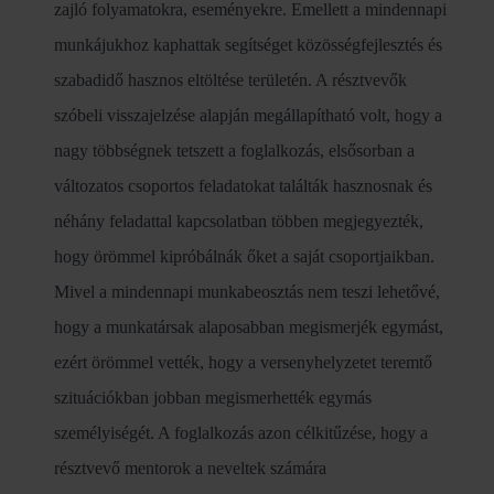
zajló folyamatokra, eseményekre. Emellett a mindennapi
munkájukhoz kaphattak segítséget közösségfejlesztés és
szabadidő hasznos eltöltése területén. A résztvevők
szóbeli visszajelzése alapján megállapítható volt, hogy a
nagy többségnek tetszett a foglalkozás, elsősorban a
változatos csoportos feladatokat találták hasznosnak és
néhány feladattal kapcsolatban többen megjegyezték,
hogy örömmel kipróbálnák őket a saját csoportjaikban.
Mivel a mindennapi munkabeosztás nem teszi lehetővé,
hogy a munkatársak alaposabban megismerjék egymást,
ezért örömmel vették, hogy a versenyhelyzetet teremtő
szituációkban jobban megismerhették egymás
személyiségét. A foglalkozás azon célkitűzése, hogy a
résztvevő mentorok a neveltek számára