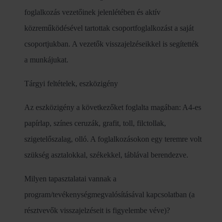
foglalkozás vezetőinek jelenlétében és aktív
közreműködésével tartottak csoportfoglalkozást a saját
csoportjukban. A vezetők visszajelzéseikkel is segítették
a munkájukat.
Tárgyi feltételek, eszközigény
Az eszközigény a következőket foglalta magában: A4-es
papírlap, színes ceruzák, grafit, toll, filctollak,
szigetelőszalag, olló. A foglalkozásokon egy teremre volt
szükség asztalokkal, székekkel, táblával berendezve.
Milyen tapasztalatai vannak a
program/tevékenységmegvalósításával kapcsolatban (a
résztvevők visszajelzéseit is figyelembe véve)?