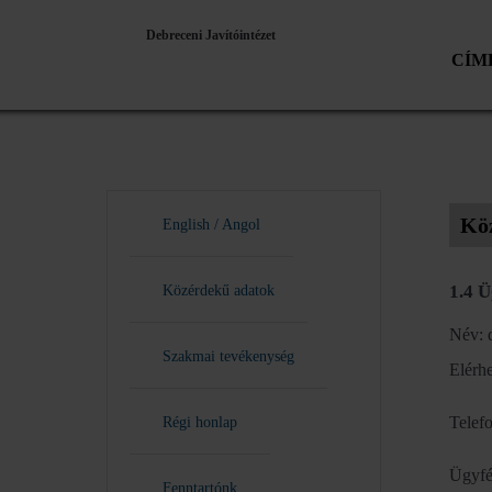
Debreceni Javítóintézet
CÍM
Kö
English / Angol
1.4 Ü
Közérdekű adatok
Név: d
Szakmai tevékenység
Elérh
Telef
Régi honlap
Ügyfé
Fenntartónk