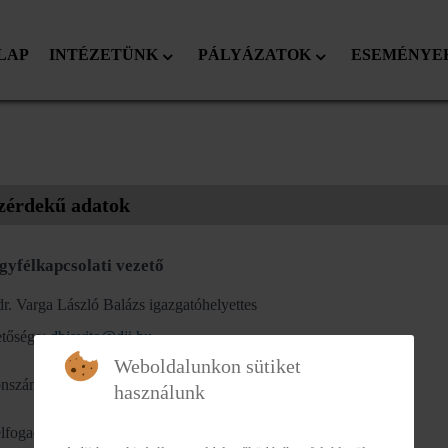
LAP
INTÉZETÜNK
PÁLYÁZATOK
ESEMÉNYE
zérdekű adatok
gyfélkapcsolati vezető
r. Varga László Balázs igazgatóhelyettes
etősége:
dbjavito@dji.hu,
Weboldalunkon sütiket
onszám: 0652/486-327/209-es mellék
használunk
lfogadási rend: