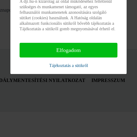
A dji.hu-n kizárólag az oldal működéséhez feltétlenül
szükséges és munkamenet támogató, az egyes
znapokon 8-12 óra között.
felhasználói munkamenetek azonosítására szolgáló
sütiket (cookies) használunk. A Hatóság oldalán
alkalmazott funkcionális sütikről bővebb tájékoztatás a
Tájékoztatás a sütikről gomb megnyomásával érhető el.
Elfogadom
Tájékoztatás a sütikről
DÁLYMENTESÍTÉSI NYILATKOZAT
IMPRESSZUM