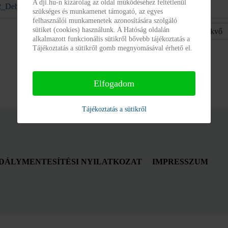
A dji.hu-n kizárólag az oldal működéséhez feltétlenül
_Debreceni_Javítóintéze_Foldgaz_szerzodes_2025_2026.pdf
szükséges és munkamenet támogató, az egyes
felhasználói munkamenetek azonosítására szolgáló
sütiket (cookies) használunk. A Hatóság oldalán
Ordering
alkalmazott funkcionális sütikről bővebb tájékoztatás a
Tájékoztatás a sütikről gomb megnyomásával érhető el.
Elfogadom
Tájékoztatás a sütikről
DÁLYMENTESÍTÉSI NYILATKOZAT
IMPRESSZUM