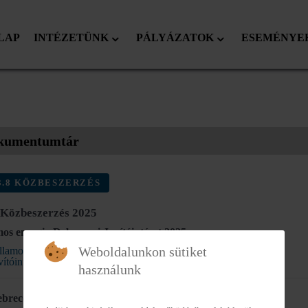
LAP
INTÉZETÜNK
PÁLYÁZATOK
ESEMÉNYE
kumentumtár
.8 KÖZBESZERZÉS
Közbeszerzés 2025
mos energia Debreceni Javítóintézet 2025
Weboldalunkon sütiket
llamosenergia szerződés a 2025. évre_Debreceni
vítóintézet.pdf
használunk
breceni Javítóintézet Földgáz szerződés 2025 2026