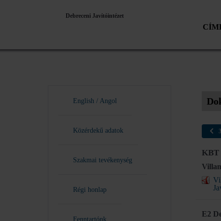
Debreceni Javítóintézet
CÍM
Do
English / Angol
Közérdekű adatok
3
KBT 
Szakmai tevékenység
Villa
Vi
Ja
Régi honlap
E2 De
Fenntartónk